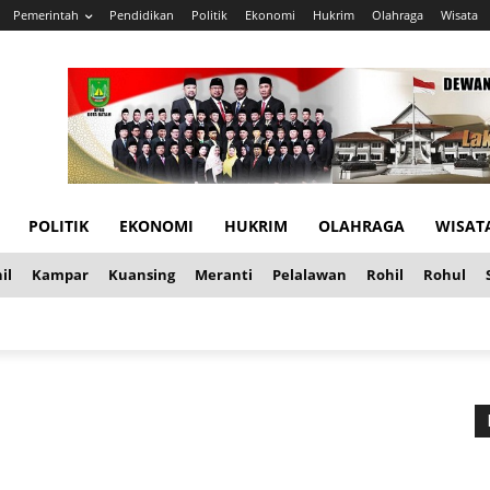
Pemerintah
Pendidikan
Politik
Ekonomi
Hukrim
Olahraga
Wisata
POLITIK
EKONOMI
HUKRIM
OLAHRAGA
WISAT
il
Kampar
Kuansing
Meranti
Pelalawan
Rohil
Rohul