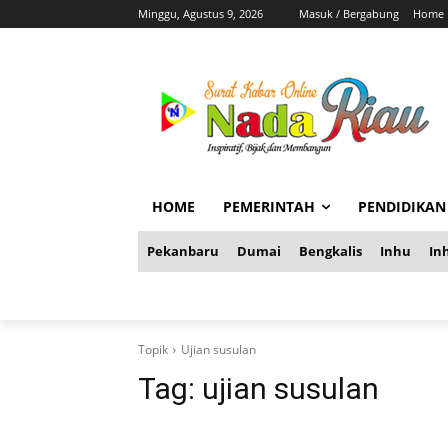
Minggu, Agustus 9, 2026
Masuk / Bergabung
Home
HOME
PEMERINTAH
PENDIDIKAN
Pekanbaru
Dumai
Bengkalis
Inhu
Inh
Topik
Ujian susulan
Tag:
ujian susulan