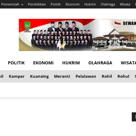
Pemerintah
Pendidikan
Politik
Ekonomi
Hukrim
Olahraga
Wisata
POLITIK
EKONOMI
HUKRIM
OLAHRAGA
WISAT
il
Kampar
Kuansing
Meranti
Pelalawan
Rohil
Rohul