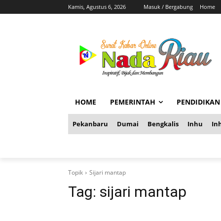
Kamis, Agustus 6, 2026
Masuk / Bergabung
Home
HOME
PEMERINTAH
PENDIDIKAN
Pekanbaru
Dumai
Bengkalis
Inhu
Inh
Topik
Sijari mantap
Tag:
sijari mantap