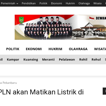
Pemerintah
Pendidikan
Politik
Ekonomi
Hukrim
Olahraga
Wisata
POLITIK
EKONOMI
HUKRIM
OLAHRAGA
WISAT
il
Kampar
Kuansing
Meranti
Pelalawan
Rohil
Rohul
ota Pekanbaru
LN akan Matikan Listrik di