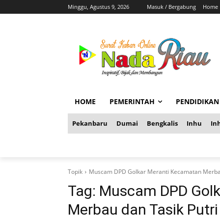
Minggu, Agustus 9, 2026
Masuk / Bergabung
Home
HOME
PEMERINTAH
PENDIDIKAN
Pekanbaru
Dumai
Bengkalis
Inhu
Inh
Topik
Muscam DPD Golkar Meranti Kecamatan Merbau d
Tag:
Muscam DPD Golk
Merbau dan Tasik Putri 