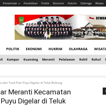
Pemerintah
Pendidikan
Politik
Ekonomi
Hukrim
Olahraga
Wisata
POLITIK
EKONOMI
HUKRIM
OLAHRAGA
WISAT
il
Kampar
Kuansing
Meranti
Pelalawan
Rohil
Rohul
an Tasik Putri Puyu Digelar di Teluk Belitung
ar Meranti Kecamatan
Puyu Digelar di Teluk