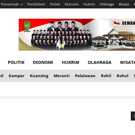
Pemerintah
Pendidikan
Politik
Ekonomi
Hukrim
Olahraga
Wisata
POLITIK
EKONOMI
HUKRIM
OLAHRAGA
WISAT
il
Kampar
Kuansing
Meranti
Pelalawan
Rohil
Rohul