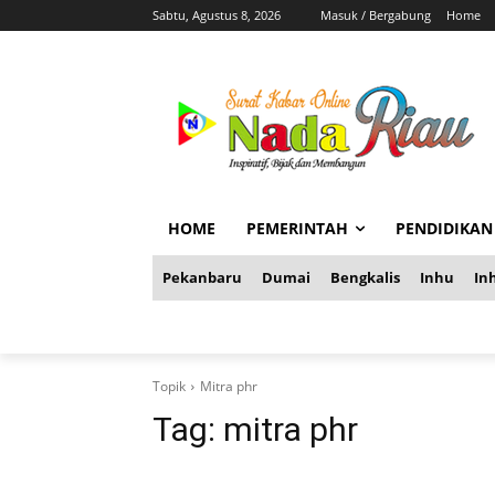
Sabtu, Agustus 8, 2026
Masuk / Bergabung
Home
HOME
PEMERINTAH
PENDIDIKAN
Pekanbaru
Dumai
Bengkalis
Inhu
Inh
Topik
Mitra phr
Tag:
mitra phr