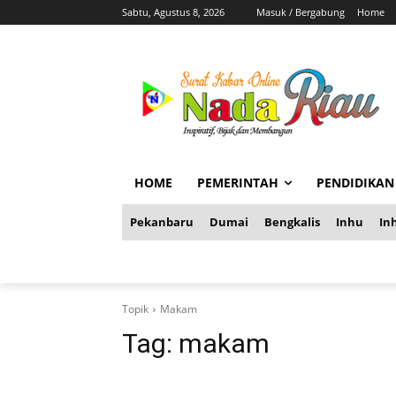
Sabtu, Agustus 8, 2026
Masuk / Bergabung
Home
HOME
PEMERINTAH
PENDIDIKAN
Pekanbaru
Dumai
Bengkalis
Inhu
Inh
Topik
Makam
Tag:
makam