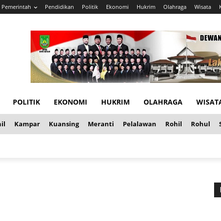
Pemerintah
Pendidikan
Politik
Ekonomi
Hukrim
Olahraga
Wisata
POLITIK
EKONOMI
HUKRIM
OLAHRAGA
WISAT
il
Kampar
Kuansing
Meranti
Pelalawan
Rohil
Rohul