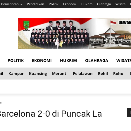
Pemerintah
Pendidikan
Politik
Ekonomi
Hukrim
Olahraga
Wisata
POLITIK
EKONOMI
HUKRIM
OLAHRAGA
WISAT
il
Kampar
Kuansing
Meranti
Pelalawan
Rohil
Rohul
ga
arcelona 2-0 di Puncak La