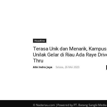
Headline
Terasa Unik dan Menarik, Kampus
Unilak Gelar di Riau Ada Raye Driv
Thru
Alin Indra Jaya
-
Selasa, 26 Mei 2020
© Nadariau.com |Powered by PT. Batang Sangki Media