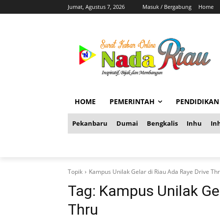
Jumat, Agustus 7, 2026
Masuk / Bergabung
Home
HOME
PEMERINTAH
PENDIDIKAN
Pekanbaru
Dumai
Bengkalis
Inhu
Inh
Topik
Kampus Unilak Gelar di Riau Ada Raye Drive Th
Tag:
Kampus Unilak Gel
Thru