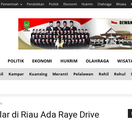
Pemerintah
Pendidikan
Politik
Ekonomi
Hukrim
Olahraga
Wisata
POLITIK
EKONOMI
HUKRIM
OLAHRAGA
WISAT
il
Kampar
Kuansing
Meranti
Pelalawan
Rohil
Rohul
ru
ar di Riau Ada Raye Drive