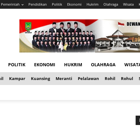
Pemerintah
Pendidikan
Politik
Ekonomi
Hukrim
Olahraga
Wisata
POLITIK
EKONOMI
HUKRIM
OLAHRAGA
WISAT
il
Kampar
Kuansing
Meranti
Pelalawan
Rohil
Rohul