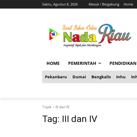
Sabtu, Agustus 8, 2026
Masuk / Bergabung
Home
HOME
PEMERINTAH
PENDIDIKAN
Pekanbaru
Dumai
Bengkalis
Inhu
Inh
Topik
III dan IV
Tag:
III dan IV