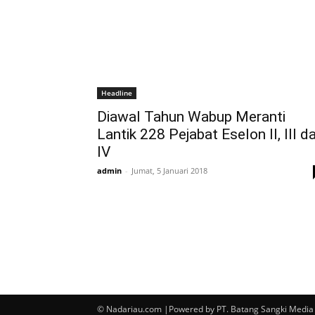
Headline
Diawal Tahun Wabup Meranti
Lantik 228 Pejabat Eselon II, III d
IV
admin
-
Jumat, 5 Januari 2018
© Nadariau.com |Powered by PT. Batang Sangki Media