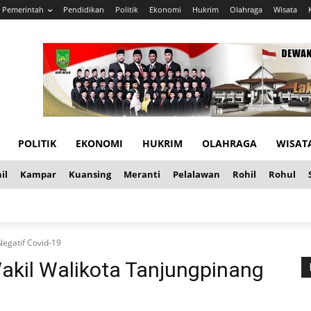
Pemerintah
Pendidikan
Politik
Ekonomi
Hukrim
Olahraga
Wisata
POLITIK
EKONOMI
HUKRIM
OLAHRAGA
WISAT
il
Kampar
Kuansing
Meranti
Pelalawan
Rohil
Rohul
Negatif Covid-19
Wakil Walikota Tanjungpinang