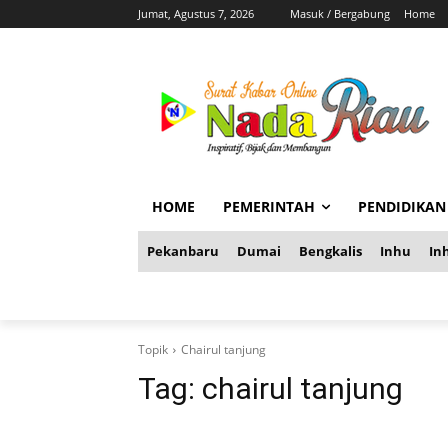
Jumat, Agustus 7, 2026
Masuk / Bergabung
Home
HOME
PEMERINTAH
PENDIDIKAN
Pekanbaru
Dumai
Bengkalis
Inhu
Inh
Topik
Chairul tanjung
Tag:
chairul tanjung