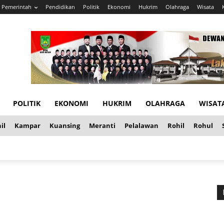
Pemerintah
Pendidikan
Politik
Ekonomi
Hukrim
Olahraga
Wisata
POLITIK
EKONOMI
HUKRIM
OLAHRAGA
WISAT
il
Kampar
Kuansing
Meranti
Pelalawan
Rohil
Rohul