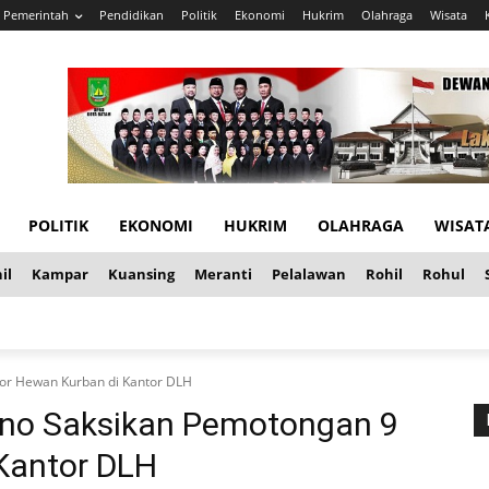
Pemerintah
Pendidikan
Politik
Ekonomi
Hukrim
Olahraga
Wisata
POLITIK
EKONOMI
HUKRIM
OLAHRAGA
WISAT
il
Kampar
Kuansing
Meranti
Pelalawan
Rohil
Rohul
kor Hewan Kurban di Kantor DLH
atno Saksikan Pemotongan 9
Kantor DLH