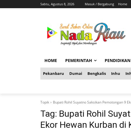
Sabtu, Agustus 8, 2026
Masuk / Bergabung
Home
HOME
PEMERINTAH
PENDIDIKAN
Pekanbaru
Dumai
Bengkalis
Inhu
Inh
Topik
Bupati Rohil Suyatno Saksikan Pemotongan 9 E
Tag:
Bupati Rohil Suy
Ekor Hewan Kurban di 