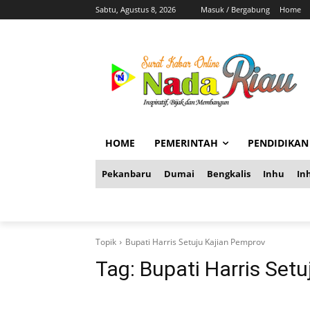
Sabtu, Agustus 8, 2026
Masuk / Bergabung
Home
HOME
PEMERINTAH
PENDIDIKAN
Pekanbaru
Dumai
Bengkalis
Inhu
Inh
Topik
Bupati Harris Setuju Kajian Pemprov
Tag:
Bupati Harris Set