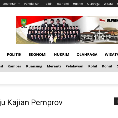
Pemerintah
Pendidikan
Politik
Ekonomi
Hukrim
Olahraga
Wisata
POLITIK
EKONOMI
HUKRIM
OLAHRAGA
WISAT
il
Kampar
Kuansing
Meranti
Pelalawan
Rohil
Rohul
uju Kajian Pemprov