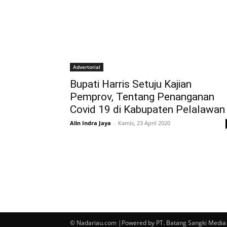
Advertorial
Bupati Harris Setuju Kajian
Pemprov, Tentang Penanganan
Covid 19 di Kabupaten Pelalawan
Alin Indra Jaya
-
Kamis, 23 April 2020
© Nadariau.com |Powered by PT. Batang Sangki Media