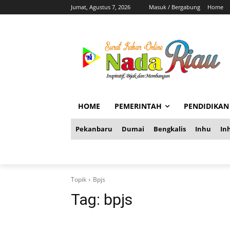
Jumat, Agustus 7, 2026
Masuk / Bergabung
Home
HOME
PEMERINTAH
PENDIDIKAN
Pekanbaru
Dumai
Bengkalis
Inhu
Inh
Topik
Bpjs
Tag:
bpjs