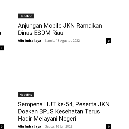
Headline
Anjungan Mobile JKN Ramaikan
a
Dinas ESDM Riau
Alin Indra Jaya
-
Kamis, 18 Agustus 2022
0
0
Headline
Sempena HUT ke-54, Peserta JKN
Doakan BPJS Kesehatan Terus
Hadir Melayani Negeri
Alin Indra Jaya
-
Sabtu, 16 Juli 2022
0
0