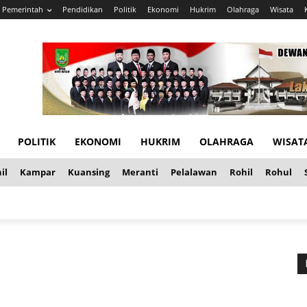
Pemerintah
Pendidikan
Politik
Ekonomi
Hukrim
Olahraga
Wisata
POLITIK
EKONOMI
HUKRIM
OLAHRAGA
WISAT
il
Kampar
Kuansing
Meranti
Pelalawan
Rohil
Rohul