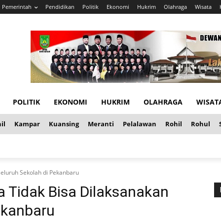
Pemerintah
Pendidikan
Politik
Ekonomi
Hukrim
Olahraga
Wisata
POLITIK
EKONOMI
HUKRIM
OLAHRAGA
WISAT
il
Kampar
Kuansing
Meranti
Pelalawan
Rohil
Rohul
seluruh Sekolah di Pekanbaru
a Tidak Bisa Dilaksanakan
ekanbaru