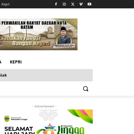
Kepri
A
KEPRI
Siak
- Advertisment -