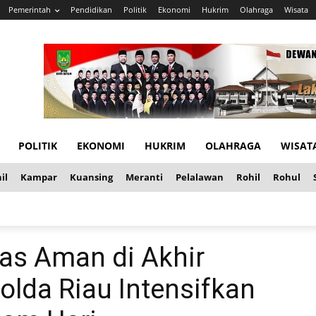
Pemerintah
Pendidikan
Politik
Ekonomi
Hukrim
Olahraga
Wisata
POLITIK
EKONOMI
HUKRIM
OLAHRAGA
WISAT
il
Kampar
Kuansing
Meranti
Pelalawan
Rohil
Rohul
tas Aman di Akhir
Polda Riau Intensifkan