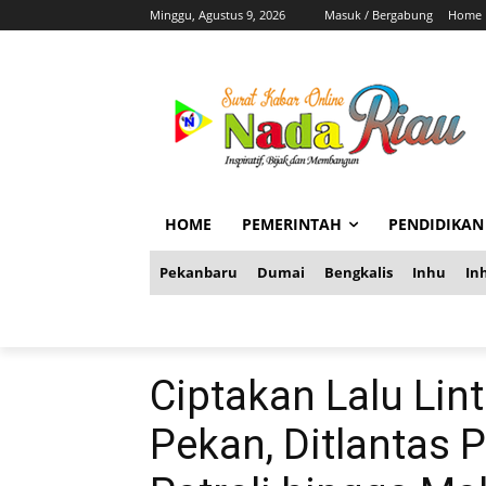
Minggu, Agustus 9, 2026
Masuk / Bergabung
Home
HOME
PEMERINTAH
PENDIDIKAN
Pekanbaru
Dumai
Bengkalis
Inhu
Inh
Ciptakan Lalu Lin
Pekan, Ditlantas 