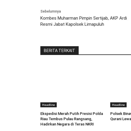
Sebelumnya
Kombes Muharman Pimpin Sertijab, AKP Ardi
Resmi Jabat Kapolsek Limapuluh
BERITA TERKAIT
Headline
Headline
Ekspedisi Merah Putih Presisi Polda
Polsek Bina
Riau Tembus Pulau Rangsang,
Qurani Lewa
Hadirkan Negara di Teras NKRI