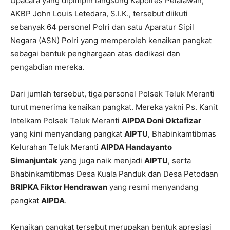
Upacara yang dipimpin langsung Kapolres Pelalawan,
AKBP John Louis Letedara, S.I.K., tersebut diikuti
sebanyak 64 personel Polri dan satu Aparatur Sipil
Negara (ASN) Polri yang memperoleh kenaikan pangkat
sebagai bentuk penghargaan atas dedikasi dan
pengabdian mereka.
Dari jumlah tersebut, tiga personel Polsek Teluk Meranti
turut menerima kenaikan pangkat. Mereka yakni Ps. Kanit
Intelkam Polsek Teluk Meranti
AIPDA Doni Oktafizar
yang kini menyandang pangkat
AIPTU
, Bhabinkamtibmas
Kelurahan Teluk Meranti
AIPDA Handayanto
Simanjuntak
yang juga naik menjadi
AIPTU
, serta
Bhabinkamtibmas Desa Kuala Panduk dan Desa Petodaan
BRIPKA Fiktor Hendrawan
yang resmi menyandang
pangkat
AIPDA
.
Kenaikan pangkat tersebut merupakan bentuk apresiasi