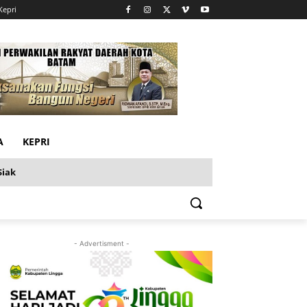
Kepri
A
KEPRI
Siak
- Advertisment -