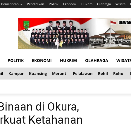
Pemerintah
Pendidikan
Politik
Ekonomi
Hukrim
Olahraga
Wisata
POLITIK
EKONOMI
HUKRIM
OLAHRAGA
WISAT
il
Kampar
Kuansing
Meranti
Pelalawan
Rohil
Rohul
inaan di Okura,
rkuat Ketahanan