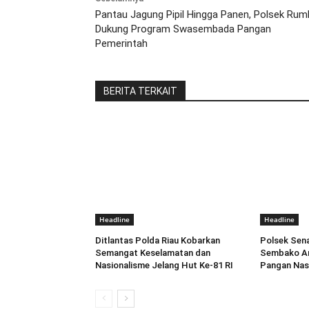
Pantau Jagung Pipil Hingga Panen, Polsek Rum
Dukung Program Swasembada Pangan
Pemerintah
BERITA TERKAIT
Headline
Headline
Ditlantas Polda Riau Kobarkan
Polsek Sen
Semangat Keselamatan dan
Sembako Am
Nasionalisme Jelang Hut Ke-81 RI
Pangan Nas