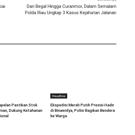
bai
Dari Begal Hingga Curanmor, Dalam Semalam
Polda Riau Ungkap 3 Kasus Kejahatan Jalanan
Headline
apelan Pastikan Stok
Ekspedisi Merah Putih Presisi Hadir
an, Dukung Ketahanan
di Binawidya, Polisi Bagikan Bendera
ional
ke Warga