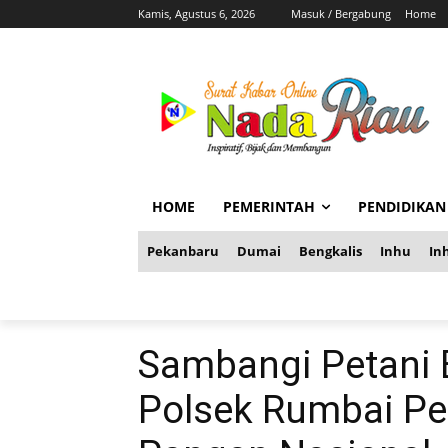
Kamis, Agustus 6, 2026
Masuk / Bergabung
Home
HOME
PEMERINTAH
PENDIDIKAN
Pekanbaru
Dumai
Bengkalis
Inhu
Inh
Sambangi Petani B
Polsek Rumbai Pe