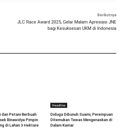
Berikutnya
JLC Race Award 2025, Gelar Malam Apresiasi JNE
bagi Kesuksesan UKM di Indonesia
Headline
ri dan Petani Berbuah
Diduga Dibunuh Suami, Perempuan
lsek Binawidya Pimpin
Ditemukan Tewas Mengenaskan di
g di Lahan 3 Hektare
Dalam Kamar