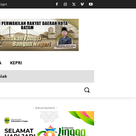
Kepri
A
KEPRI
Siak
- Advertisment -