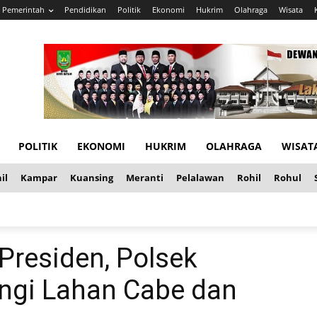
Pemerintah
Pendidikan
Politik
Ekonomi
Hukrim
Olahraga
Wisata
POLITIK
EKONOMI
HUKRIM
OLAHRAGA
WISAT
il
Kampar
Kuansing
Meranti
Pelalawan
Rohil
Rohul
Presiden, Polsek
ngi Lahan Cabe dan