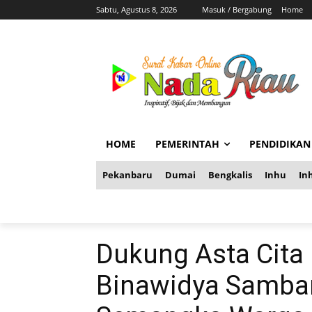
Sabtu, Agustus 8, 2026
Masuk / Bergabung
Home
HOME
PEMERINTAH
PENDIDIKAN
Pekanbaru
Dumai
Bengkalis
Inhu
Inh
Dukung Asta Cita 
Binawidya Samba