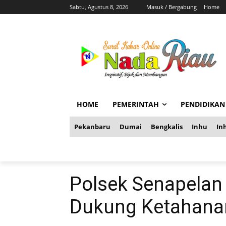
Sabtu, Agustus 8, 2026
Masuk / Bergabung
Home
HOME
PEMERINTAH
PENDIDIKAN
Pekanbaru
Dumai
Bengkalis
Inhu
Inh
Polsek Senapelan
Dukung Ketahana