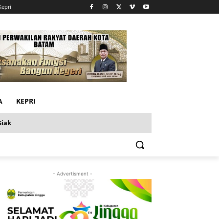
Kepri
A
KEPRI
Siak
- Advertisment -