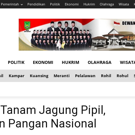
Pemerintah
Pendidikan
Politik
Ekonomi
Hukrim
Olahraga
Wisata
POLITIK
EKONOMI
HUKRIM
OLAHRAGA
WISAT
il
Kampar
Kuansing
Meranti
Pelalawan
Rohil
Rohul
 Tanam Jagung Pipil,
n Pangan Nasional