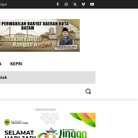
Kepri
A
KEPRI
Siak
- Advertisment -