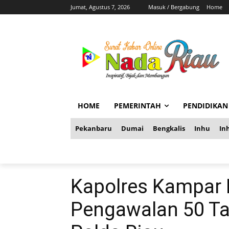
Jumat, Agustus 7, 2026
Masuk / Bergabung
Home
HOME
PEMERINTAH
PENDIDIKAN
Pekanbaru
Dumai
Bengkalis
Inhu
Inh
Kapolres Kampar
Pengawalan 50 T