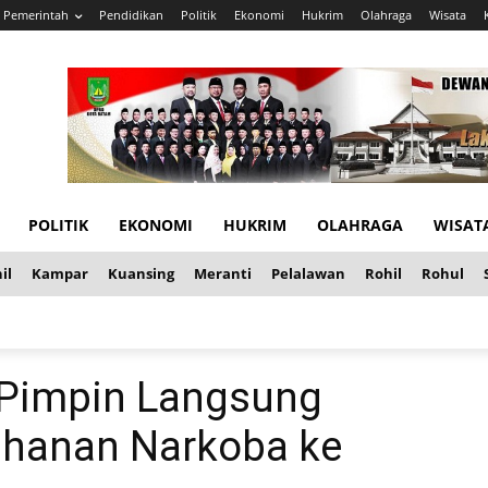
Pemerintah
Pendidikan
Politik
Ekonomi
Hukrim
Olahraga
Wisata
POLITIK
EKONOMI
HUKRIM
OLAHRAGA
WISAT
il
Kampar
Kuansing
Meranti
Pelalawan
Rohil
Rohul
 Pimpin Langsung
ahanan Narkoba ke