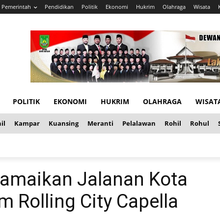
Pemerintah
Pendidikan
Politik
Ekonomi
Hukrim
Olahraga
Wisata
POLITIK
EKONOMI
HUKRIM
OLAHRAGA
WISAT
il
Kampar
Kuansing
Meranti
Pelalawan
Rohil
Rohul
amaikan Jalanan Kota
 Rolling City Capella