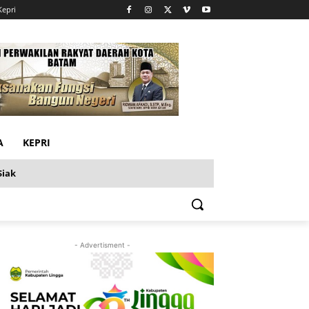
Kepri
A
KEPRI
Siak
- Advertisment -