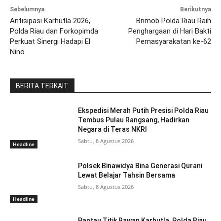
Sebelumnya
Berikutnya
Antisipasi Karhutla 2026,
Brimob Polda Riau Raih
Polda Riau dan Forkopimda
Penghargaan di Hari Bakti
Perkuat Sinergi Hadapi El
Pemasyarakatan ke-62
Nino
BERITA TERKAIT
Ekspedisi Merah Putih Presisi Polda Riau
Tembus Pulau Rangsang, Hadirkan
Negara di Teras NKRI
Sabtu, 8 Agustus 2026
Headline
Polsek Binawidya Bina Generasi Qurani
Lewat Belajar Tahsin Bersama
Sabtu, 8 Agustus 2026
Headline
Pantau Titik Rawan Karhutla, Polda Riau