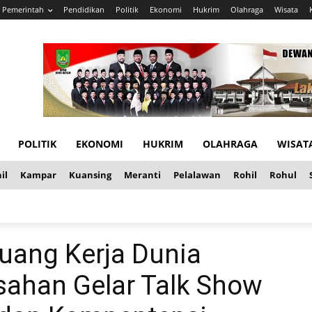
Pemerintah
Pendidikan
Politik
Ekonomi
Hukrim
Olahraga
Wisata
POLITIK
EKONOMI
HUKRIM
OLAHRAGA
WISAT
il
Kampar
Kuansing
Meranti
Pelalawan
Rohil
Rohul
ang Kerja Dunia
ahan Gelar Talk Show