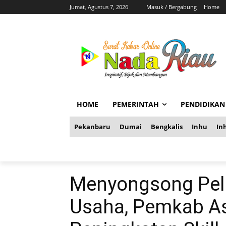
Jumat, Agustus 7, 2026
Masuk / Bergabung
Home
HOME
PEMERINTAH
PENDIDIKAN
Pekanbaru
Dumai
Bengkalis
Inhu
Inh
Menyongsong Pelu
Usaha, Pemkab As