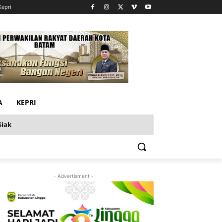
Kepri
A
KEPRI
Siak
- Advertisment -