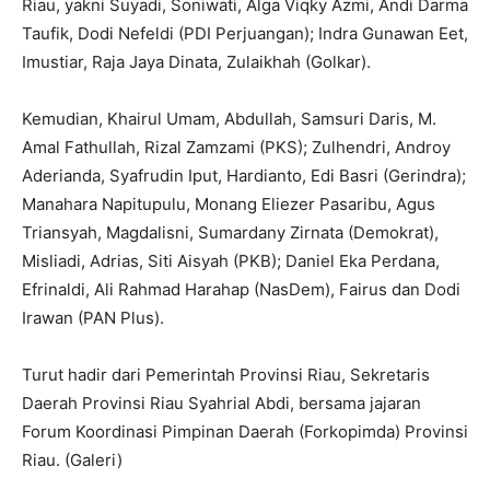
Riau, yakni Suyadi, Soniwati, Alga Viqky Azmi, Andi Darma
Taufik, Dodi Nefeldi (PDI Perjuangan); Indra Gunawan Eet,
Imustiar, Raja Jaya Dinata, Zulaikhah (Golkar).
Kemudian, Khairul Umam, Abdullah, Samsuri Daris, M.
Amal Fathullah, Rizal Zamzami (PKS); Zulhendri, Androy
Aderianda, Syafrudin Iput, Hardianto, Edi Basri (Gerindra);
Manahara Napitupulu, Monang Eliezer Pasaribu, Agus
Triansyah, Magdalisni, Sumardany Zirnata (Demokrat),
Misliadi, Adrias, Siti Aisyah (PKB); Daniel Eka Perdana,
Efrinaldi, Ali Rahmad Harahap (NasDem), Fairus dan Dodi
Irawan (PAN Plus).
Turut hadir dari Pemerintah Provinsi Riau, Sekretaris
Daerah Provinsi Riau Syahrial Abdi, bersama jajaran
Forum Koordinasi Pimpinan Daerah (Forkopimda) Provinsi
Riau. (Galeri)