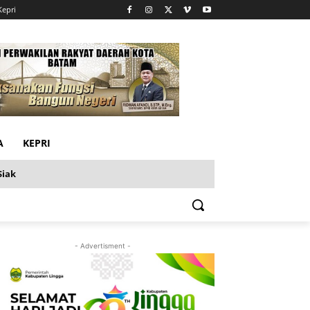
Kepri
A
KEPRI
Siak
- Advertisment -