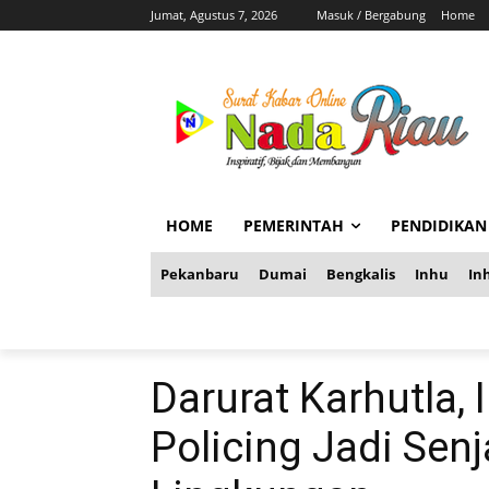
Jumat, Agustus 7, 2026
Masuk / Bergabung
Home
HOME
PEMERINTAH
PENDIDIKAN
Pekanbaru
Dumai
Bengkalis
Inhu
Inh
Darurat Karhutla, I
Policing Jadi Sen