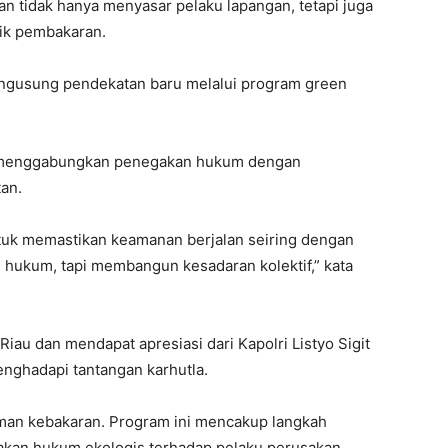
n tidak hanya menyasar pelaku lapangan, tetapi juga
ktik pembakaran.
engusung pendekatan baru melalui program green
ang menggabungkan penegakan hukum dengan
an.
tuk memastikan keamanan berjalan seiring dengan
l hukum, tapi membangun kesadaran kolektif,” kata
iau dan mendapat apresiasi dari Kapolri Listyo Sigit
nghadapi tantangan karhutla.
aman kebakaran. Program ini mencakup langkah
negakan hukum ekologis terhadap pelaku perusakan