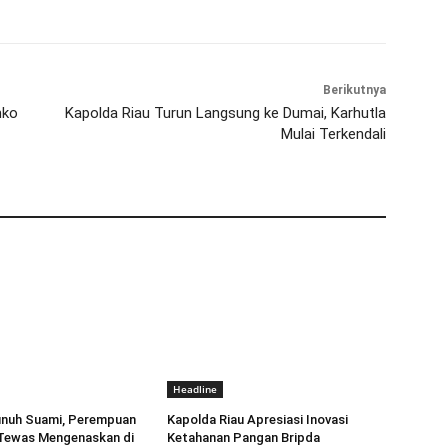
Berikutnya
mko
Kapolda Riau Turun Langsung ke Dumai, Karhutla
Mulai Terkendali
Headline
unuh Suami, Perempuan
Kapolda Riau Apresiasi Inovasi
Tewas Mengenaskan di
Ketahanan Pangan Bripda