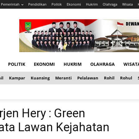
Pemerintah
Pendidikan
Politik
Ekonomi
Hukrim
Olahraga
Wisata
POLITIK
EKONOMI
HUKRIM
OLAHRAGA
WISAT
il
Kampar
Kuansing
Meranti
Pelalawan
Rohil
Rohul
rjen Hery : Green
jata Lawan Kejahatan