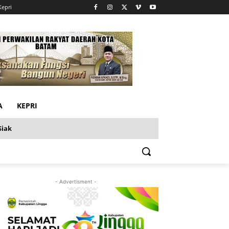
Kepri
A
KEPRI
Siak
- Advertisment -