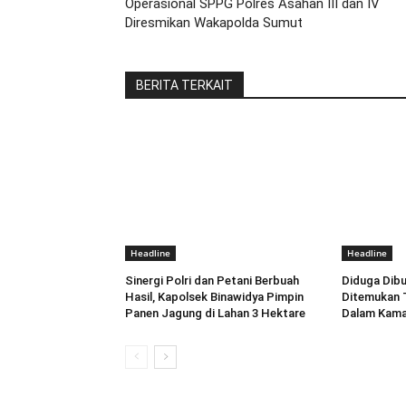
Operasional SPPG Polres Asahan III dan IV
Diresmikan Wakapolda Sumut
BERITA TERKAIT
Headline
Headline
Sinergi Polri dan Petani Berbuah
Diduga Dib
Hasil, Kapolsek Binawidya Pimpin
Ditemukan 
Panen Jagung di Lahan 3 Hektare
Dalam Kama