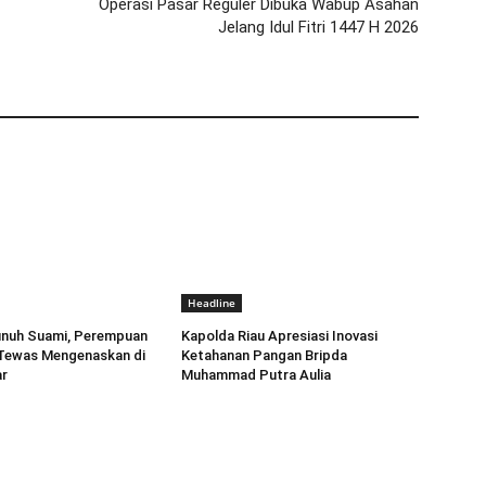
Operasi Pasar Reguler Dibuka Wabup Asahan
Jelang Idul Fitri 1447 H 2026
Headline
unuh Suami, Perempuan
Kapolda Riau Apresiasi Inovasi
Tewas Mengenaskan di
Ketahanan Pangan Bripda
r
Muhammad Putra Aulia