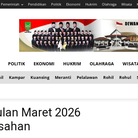
Pemerintah
Pendidikan
Politik
Ekonomi
Hukrim
Olahraga
Wisata
POLITIK
EKONOMI
HUKRIM
OLAHRAGA
WISAT
il
Kampar
Kuansing
Meranti
Pelalawan
Rohil
Rohul
lan Maret 2026
Asahan