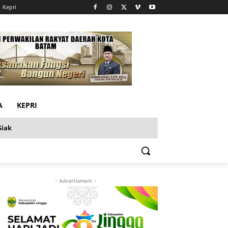
Kepri
A
KEPRI
Siak
- Advertisment -