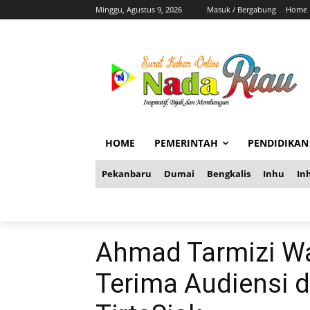
Minggu, Agustus 9, 2026
Masuk / Bergabung
Home
HOME
PEMERINTAH
PENDIDIKAN
Pekanbaru
Dumai
Bengkalis
Inhu
Inh
Ahmad Tarmizi Wa
Terima Audiensi 