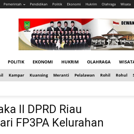
Pemerintah
Pendidikan
Politik
Ekonomi
Hukrim
Olahraga
Wisata
POLITIK
EKONOMI
HUKRIM
OLAHRAGA
WISAT
il
Kampar
Kuansing
Meranti
Pelalawan
Rohil
Rohul
ka II DPRD Riau
dari FP3PA Kelurahan