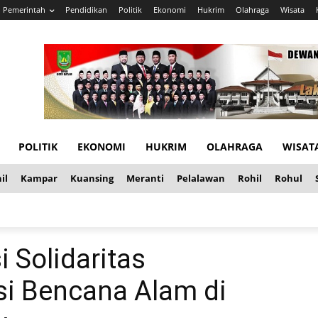
Pemerintah
Pendidikan
Politik
Ekonomi
Hukrim
Olahraga
Wisata
POLITIK
EKONOMI
HUKRIM
OLAHRAGA
WISAT
il
Kampar
Kuansing
Meranti
Pelalawan
Rohil
Rohul
i Solidaritas
i Bencana Alam di