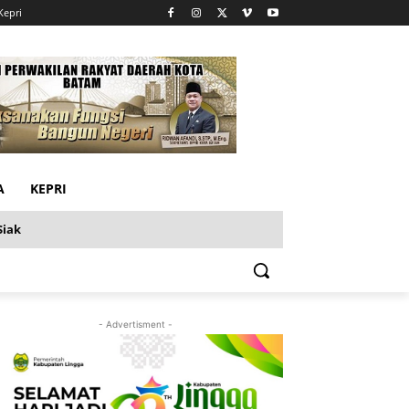
Kepri
A
KEPRI
Siak
- Advertisment -