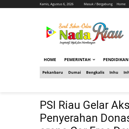
Kamis, Agustus 6, 2026
Masuk / Bergabung
Home
HOME
PEMERINTAH
PENDIDIKAN
Pekanbaru
Dumai
Bengkalis
Inhu
Inh
PSI Riau Gelar Aks
Penyerahan Donas