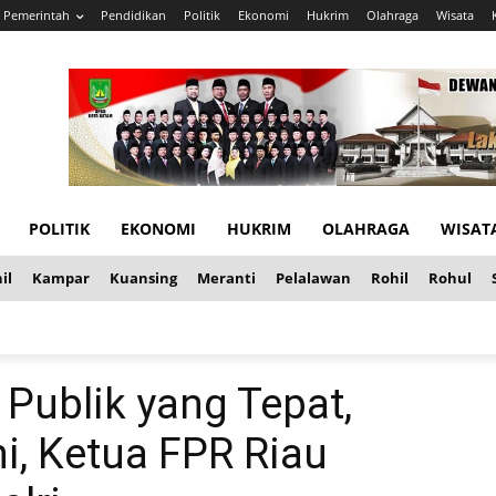
Pemerintah
Pendidikan
Politik
Ekonomi
Hukrim
Olahraga
Wisata
POLITIK
EKONOMI
HUKRIM
OLAHRAGA
WISAT
il
Kampar
Kuansing
Meranti
Pelalawan
Rohil
Rohul
Publik yang Tepat,
ni, Ketua FPR Riau