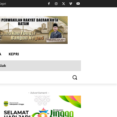
Kepri
A
KEPRI
Siak
- Advertisment -