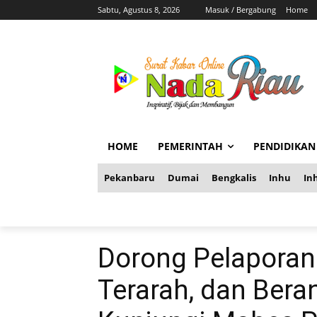
Sabtu, Agustus 8, 2026
Masuk / Bergabung
Home
HOME
PEMERINTAH
PENDIDIKAN
Pekanbaru
Dumai
Bengkalis
Inhu
Inh
Dorong Pelaporan 
Terarah, dan Bera