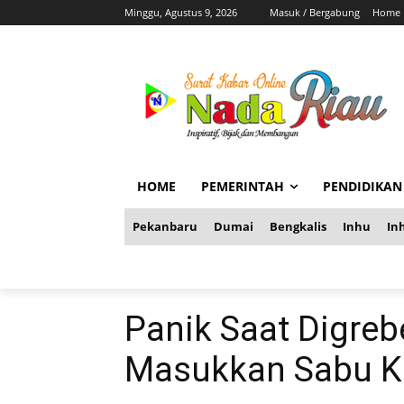
Minggu, Agustus 9, 2026
Masuk / Bergabung
Home
HOME
PEMERINTAH
PENDIDIKAN
Pekanbaru
Dumai
Bengkalis
Inhu
Inh
Panik Saat Digrebe
Masukkan Sabu K