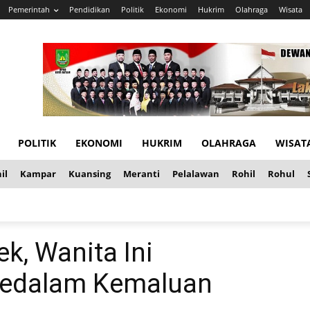
Pemerintah
Pendidikan
Politik
Ekonomi
Hukrim
Olahraga
Wisata
POLITIK
EKONOMI
HUKRIM
OLAHRAGA
WISAT
il
Kampar
Kuansing
Meranti
Pelalawan
Rohil
Rohul
k, Wanita Ini
edalam Kemaluan