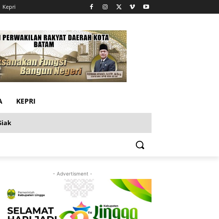
Kepri
A
KEPRI
Siak
- Advertisment -