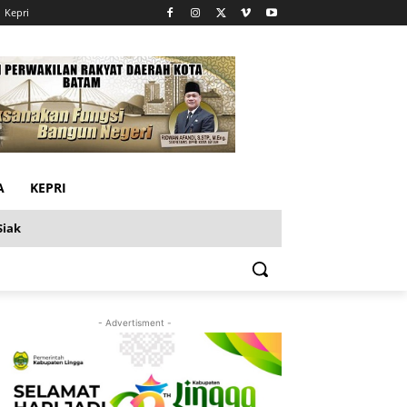
Kepri
A
KEPRI
Siak
- Advertisment -