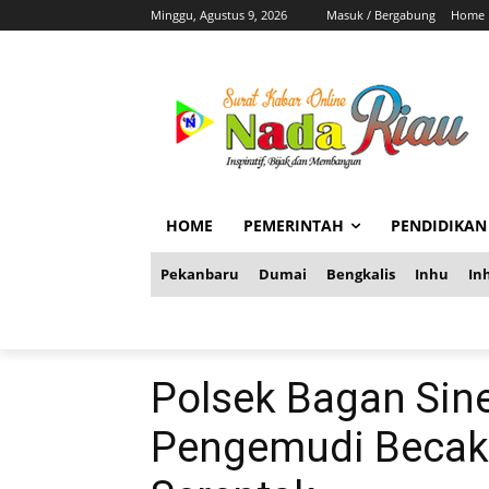
Minggu, Agustus 9, 2026
Masuk / Bergabung
Home
HOME
PEMERINTAH
PENDIDIKAN
Pekanbaru
Dumai
Bengkalis
Inhu
Inh
Polsek Bagan Sin
Pengemudi Becak