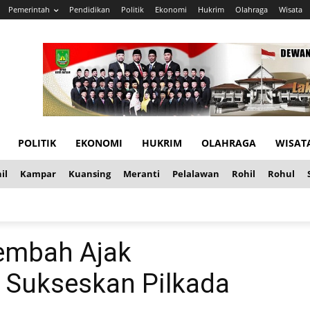
Pemerintah
Pendidikan
Politik
Ekonomi
Hukrim
Olahraga
Wisata
POLITIK
EKONOMI
HUKRIM
OLAHRAGA
WISAT
il
Kampar
Kuansing
Meranti
Pelalawan
Rohil
Rohul
embah Ajak
 Sukseskan Pilkada