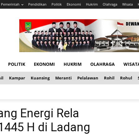
Pemerintah
Pendidikan
Politik
Ekonomi
Hukrim
Olahraga
Wisata
POLITIK
EKONOMI
HUKRIM
OLAHRAGA
WISAT
il
Kampar
Kuansing
Meranti
Pelalawan
Rohil
Rohul
ang Energi Rela
 1445 H di Ladang