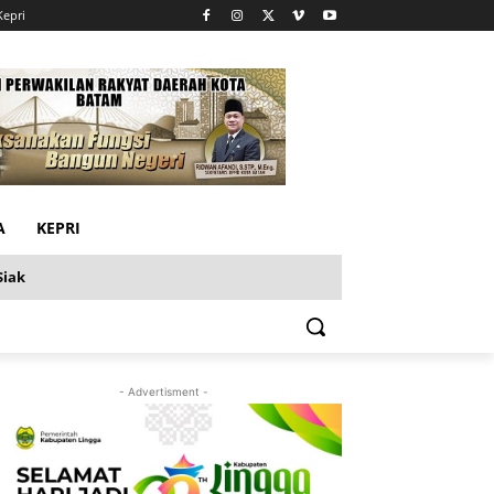
Kepri
A
KEPRI
Siak
- Advertisment -