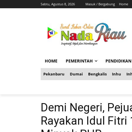
Sabtu, Agustus 8, 2026
Masuk / Bergabung
Home
HOME
PEMERINTAH
PENDIDIKAN
Pekanbaru
Dumai
Bengkalis
Inhu
Inh
Demi Negeri, Peju
Rayakan Idul Fitri