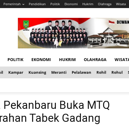
Pemerintah
Pendidikan
Politik
Ekonomi
Hukrim
Olahraga
Wisata
POLITIK
EKONOMI
HUKRIM
OLAHRAGA
WISAT
il
Kampar
Kuansing
Meranti
Pelalawan
Rohil
Rohul
a Pekanbaru Buka MTQ
lurahan Tabek Gadang