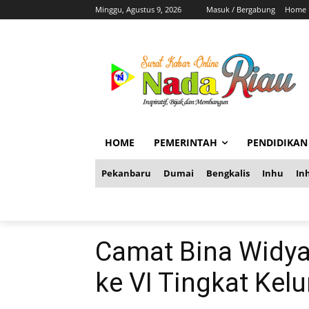
Minggu, Agustus 9, 2026
Masuk / Bergabung
Home
HOME
PEMERINTAH
PENDIDIKAN
Pekanbaru
Dumai
Bengkalis
Inhu
Inh
Camat Bina Widy
ke VI Tingkat Ke