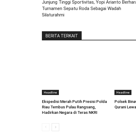
Junjung Tinggi Sportivitas, Yopi Arianto Berhar
Turnamen Sepatu Roda Sebagai Wadah
Silaturahmi
BERITA TERKAIT
Headline
Headline
Ekspedisi Merah Putih Presisi Polda
Polsek Bina
Riau Tembus Pulau Rangsang,
Qurani Lewa
Hadirkan Negara di Teras NKRI