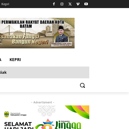
Kepri
A
KEPRI
Siak
- Advertisment -