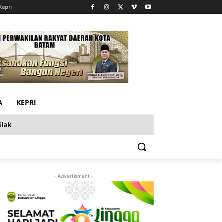
Kepri
A
KEPRI
Siak
- Advertisment -