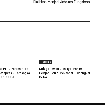
Dialihkan Menjadi Jabatan Fungsional
Headline
a PI 10 Persen PHR,
Diduga Tewas Dianiaya, Makam
 Tetapkan 9 Tersangka
Pelajar SMK di Pekanbaru Dibongkar
an PT SPRH
Polisi