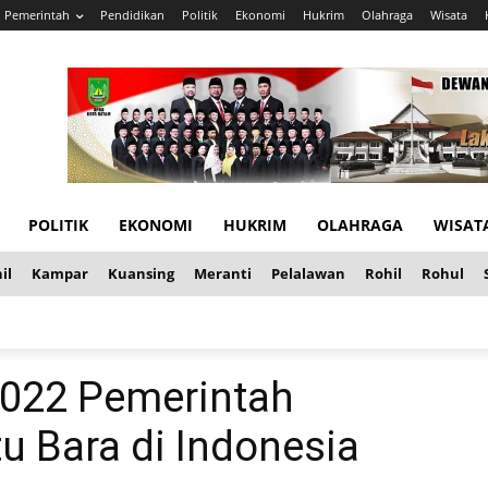
Pemerintah
Pendidikan
Politik
Ekonomi
Hukrim
Olahraga
Wisata
POLITIK
EKONOMI
HUKRIM
OLAHRAGA
WISAT
il
Kampar
Kuansing
Meranti
Pelalawan
Rohil
Rohul
2022 Pemerintah
u Bara di Indonesia