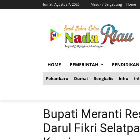
Jumat, Agustus 7, 2026
Masuk / Bergabung
Home
HOME
PEMERINTAH
PENDIDIKAN
Pekanbaru
Dumai
Bengkalis
Inhu
Inh
Bupati Meranti R
Darul Fikri Selat