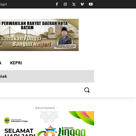
Kepri
A
KEPRI
Siak
- Advertisment -