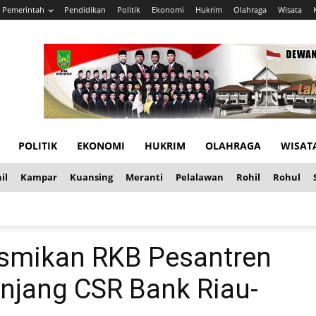
Pemerintah
Pendidikan
Politik
Ekonomi
Hukrim
Olahraga
Wisata
POLITIK
EKONOMI
HUKRIM
OLAHRAGA
WISAT
il
Kampar
Kuansing
Meranti
Pelalawan
Rohil
Rohul
esmikan RKB Pesantren
panjang CSR Bank Riau-