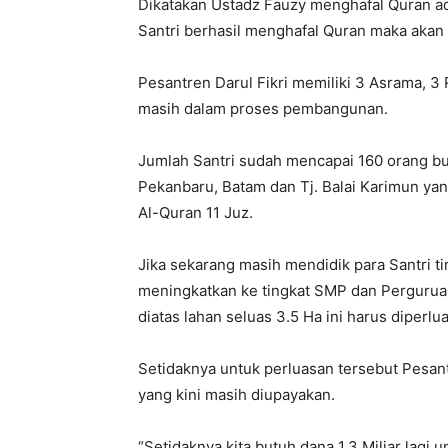
Dikatakan Ustadz Fauzy menghafal Quran ada
Santri berhasil menghafal Quran maka akan
Pesantren Darul Fikri memiliki 3 Asrama, 3 
masih dalam proses pembangunan.
Jumlah Santri sudah mencapai 160 orang buk
Pekanbaru, Batam dan Tj. Balai Karimun yang
Al-Quran 11 Juz.
Jika sekarang masih mendidik para Santri t
meningkatkan ke tingkat SMP dan Pergurua
diatas lahan seluas 3.5 Ha ini harus diperlua
Setidaknya untuk perluasan tersebut Pesant
yang kini masih diupayakan.
“Setidaknya kita butuh dana 1.3 Miliar lagi u