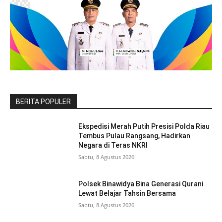
BERITA POPULER
Ekspedisi Merah Putih Presisi Polda Riau
Tembus Pulau Rangsang, Hadirkan
Negara di Teras NKRI
Sabtu, 8 Agustus 2026
Polsek Binawidya Bina Generasi Qurani
Lewat Belajar Tahsin Bersama
Sabtu, 8 Agustus 2026