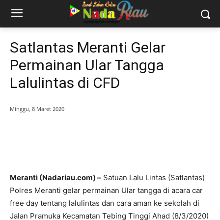
Satlantas Meranti Gelar
Permainan Ular Tangga
Lalulintas di CFD
Minggu, 8 Maret 2020
Meranti (Nadariau.com) –
Satuan Lalu Lintas (Satlantas)
Polres Meranti gelar permainan Ular tangga di acara car
free day tentang lalulintas dan cara aman ke sekolah di
Jalan Pramuka Kecamatan Tebing Tinggi Ahad (8/3/2020)