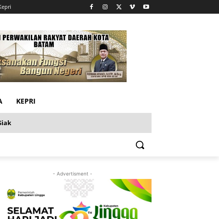
Kepri
A
KEPRI
Siak
- Advertisment -