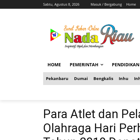
Sabtu, Agustus 8, 2026
Masuk / Bergabung
Home
HOME
PEMERINTAH
PENDIDIKAN
Pekanbaru
Dumai
Bengkalis
Inhu
Inh
Para Atlet dan Pe
Olahraga Hari Pe