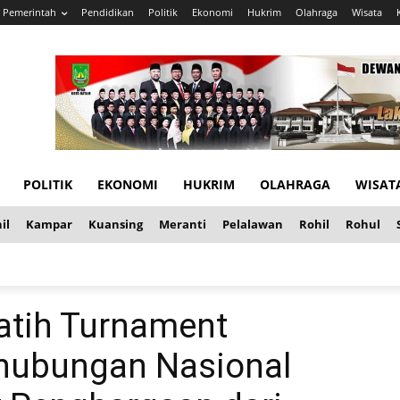
Pemerintah
Pendidikan
Politik
Ekonomi
Hukrim
Olahraga
Wisata
POLITIK
EKONOMI
HUKRIM
OLAHRAGA
WISAT
il
Kampar
Kuansing
Meranti
Pelalawan
Rohil
Rohul
latih Turnament
rhubungan Nasional